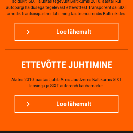
sõidukit. SIXT alustas tegevust Baltikumis 2010. aastal, kui
autopargi haldusega tegelevast ettevõttest Transporent sai SIXT
ametlik frantsiisipartner lühi- ning täisteenusrendis Balti riikides.
Loe lähemalt
ETTEVÕTTE JUHTIMINE
Alates 2010. aastast juhib Arnis Jaudzems Baltikumis SIXT
leasingu ja SIXT autorendi kaubamärke.
Loe lähemalt