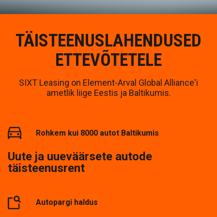
TÄISTEENUSLAHENDUSED
ETTEVÕTETELE
SIXT Leasing on Element-Arval Global Alliance'i
ametlik liige Eestis ja Baltikumis.
Rohkem kui 8000 autot Baltikumis
Uute ja uueväärsete autode
täisteenusrent
Autopargi haldus