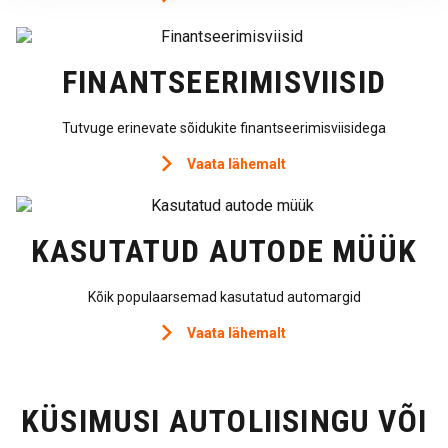
FINANTSEERIMISVIISID
Tutvuge erinevate sõidukite finantseerimisviisidega
Vaata lähemalt
KASUTATUD AUTODE MÜÜK
Kõik populaarsemad kasutatud automargid
Vaata lähemalt
KÜSIMUSI AUTOLIISINGU VÕI