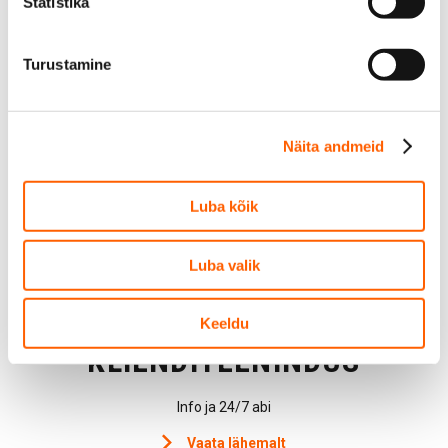
Statistika
Peugeot
Renault
Turustamine
Kuva kõik automargid
Näita andmeid
Luba kõik
SIXT LEASING LÄHEMALT
Luba valik
Keeldu
KLIENDITEENINDUS
Info ja 24/7 abi
Vaata lähemalt