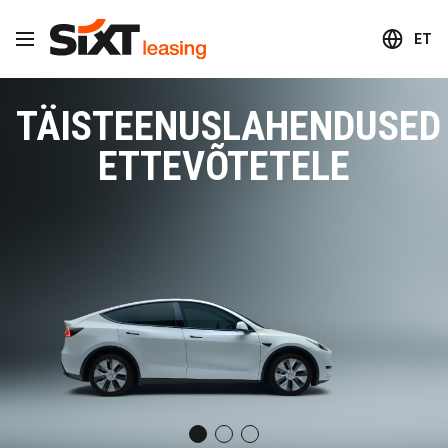
ET
TÄISTEENUSLAHENDUSED
ETTEVÕTETELE