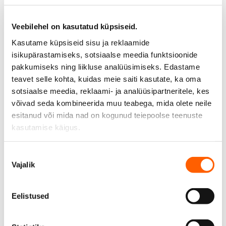
Veebilehel on kasutatud küpsiseid.
Hyundai
Cupra
Kasutame küpsiseid sisu ja reklaamide
isikupärastamiseks, sotsiaalse meedia funktsioonide
pakkumiseks ning liikluse analüüsimiseks. Edastame
teavet selle kohta, kuidas meie saiti kasutate, ka oma
sotsiaalse meedia, reklaami- ja analüüsipartneritele, kes
võivad seda kombineerida muu teabega, mida olete neile
esitanud või mida nad on kogunud teiepoolse teenuste
kasutamise käigus.
Mercedes-Benz
Nissan
Nõusoleku
Vajalik
valik
Eelistused