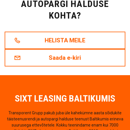
AUTOPARGI HALDUSE
KOHTA?
HELISTA MEILE
Saada e-kiri
SIXT LEASING BALTIKUMIS
Transporent Grupp pakub juba üle kahekümne aasta sõidukite
täisteenusrendi ja autopargi halduse teenust Baltikumis erineva
suurusega ettevõtetele. Kokku teenindame enam kui 7000