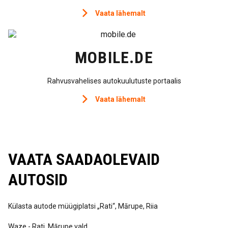
Vaata lähemalt
MOBILE.DE
Rahvusvahelises autokuulutuste portaalis
Vaata lähemalt
VAATA SAADAOLEVAID
AUTOSID
Külasta autode müügiplatsi „Rati“, Mārupe, Riia
Waze - Rati, Mārupe vald.