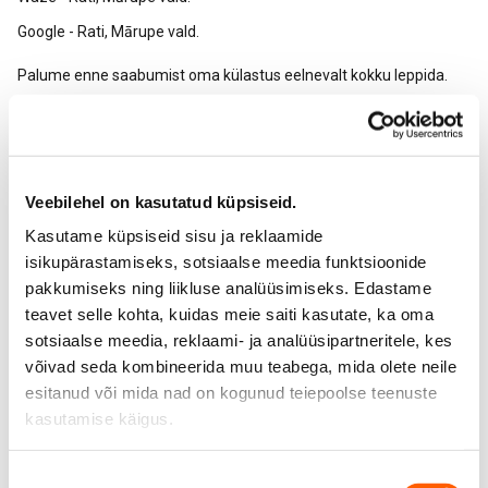
Google - Rati, Mārupe vald.
Palume enne saabumist oma külastus eelnevalt kokku leppida.
+371 29819515
Veebilehel on kasutatud küpsiseid.
+371 67819515
Kasutame küpsiseid sisu ja reklaamide
isikupärastamiseks, sotsiaalse meedia funktsioonide
cars@transporent.lv
pakkumiseks ning liikluse analüüsimiseks. Edastame
teavet selle kohta, kuidas meie saiti kasutate, ka oma
sotsiaalse meedia, reklaami- ja analüüsipartneritele, kes
võivad seda kombineerida muu teabega, mida olete neile
esitanud või mida nad on kogunud teiepoolse teenuste
kasutamise käigus.
Nõusoleku