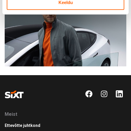
Keeldu
Meist
Ettevõtte juhtkond