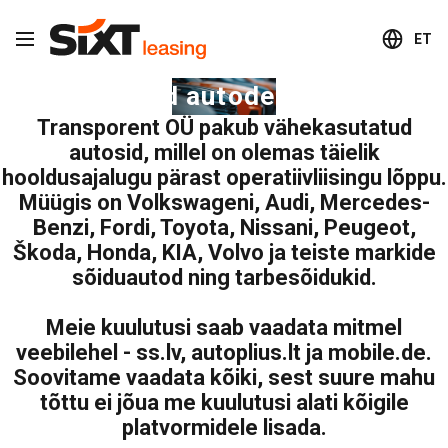
ET
Kasutatud autode müük
Transporent OÜ pakub vähekasutatud
autosid, millel on olemas täielik
hooldusajalugu pärast operatiivliisingu lõppu.
Müügis on Volkswageni, Audi, Mercedes-
Benzi, Fordi, Toyota, Nissani, Peugeot,
Škoda, Honda, KIA, Volvo ja teiste markide
sõiduautod ning tarbesõidukid.
Meie kuulutusi saab vaadata mitmel
veebilehel - ss.lv, autoplius.lt ja mobile.de.
Soovitame vaadata kõiki, sest suure mahu
tõttu ei jõua me kuulutusi alati kõigile
platvormidele lisada.