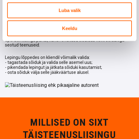
muud teenused.
Luba valik
Renditasu on kogu autoliisingu perioodi jooksul muutumatu. See
sõltub sõiduki ostuhinnast ja jääkväärtusest operatiivliisingu lõpus
ning valitud lisateenustest.
Keeldu
Täisteenusrendi kuumakse on suurem kui finants- või
operatiivliisingu puhul, kuna renditasu sisaldab kõiki sõidukiga
seotud teenuseid.
Lepingu lõppedes on kliendil võimalik valida:
- tagastada sõiduk ja valida selle asemel uus;
- pikendada lepingut ja jätkata sõiduki kasutamist;
- osta sõiduk välja selle jääkväärtuse alusel.
MILLISED ON SIXT
TÄISTEENUSLIISINGU