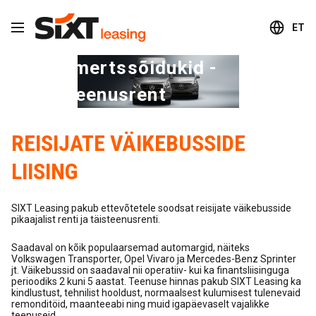
ET
Kommertssõidukid -
täisteenusrent
REISIJATE VÄIKEBUSSIDE
LIISING
SIXT Leasing pakub ettevõtetele soodsat reisijate väikebusside
pikaajalist renti ja täisteenusrenti.
Saadaval on kõik populaarsemad automargid, näiteks
Volkswagen Transporter, Opel Vivaro ja Mercedes-Benz Sprinter
jt. Väikebussid on saadaval nii operatiiv- kui ka finantsliisinguga
perioodiks 2 kuni 5 aastat. Teenuse hinnas pakub SIXT Leasing ka
kindlustust, tehnilist hooldust, normaalsest kulumisest tulenevaid
remonditöid, maanteeabi ning muid igapäevaselt vajalikke
teenuseid.