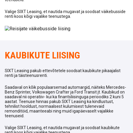
Valige SIXT Leasing, et nautida mugavat ja soodsat väikebusside
renti koos kõigi vajalike teenustega.
KAUBIKUTE LIISING
SIXT Leasing pakub ettevõtetele soodsat kaubikute pikaajalist
renti ja täisteenusrenti.
Saadaval on kõik populaarsemad automargid, näiteks Mercedes-
Benz Sprinter, Volkswagen Crafter ja Ford Transit jt. Kaubikud on
saadaval nii operatiiv- kui ka finantsliisinguga perioodiks 2 kuni 5
aastat. Teenuse hinnas pakub SIXT Leasing ka kindlustust,
tehnilist hooldust, normaalsest kulumisest tulenevaid
remonditöid, maanteeabi ning muid igapäevaselt vajalikke
teenuseid.
Valige SIXT Leasing, et nautida mugavat ja soodsat kaubikute
renti koos kõigi vajalike teenustega.