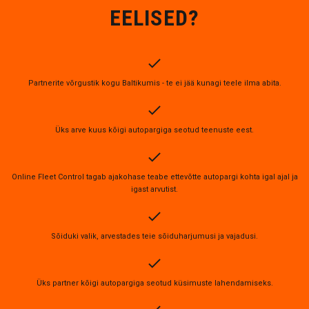
EELISED?
Partnerite võrgustik kogu Baltikumis - te ei jää kunagi teele ilma abita.
Üks arve kuus kõigi autopargiga seotud teenuste eest.
Online Fleet Control tagab ajakohase teabe ettevõtte autopargi kohta igal ajal ja
igast arvutist.
Sõiduki valik, arvestades teie sõiduharjumusi ja vajadusi.
Üks partner kõigi autopargiga seotud küsimuste lahendamiseks.