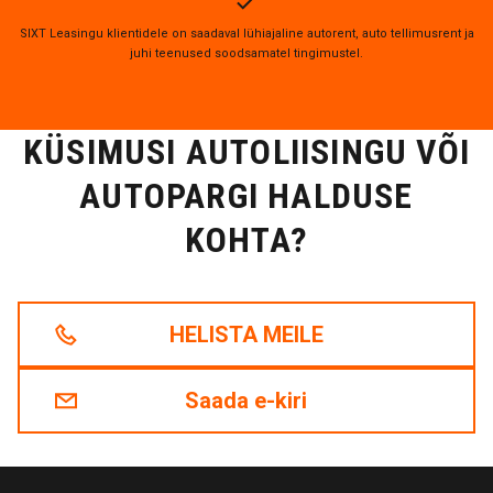
SIXT Leasingu klientidele on saadaval lühiajaline autorent, auto tellimusrent ja
juhi teenused soodsamatel tingimustel.
KÜSIMUSI AUTOLIISINGU VÕI
AUTOPARGI HALDUSE
KOHTA?
HELISTA MEILE
Saada e-kiri