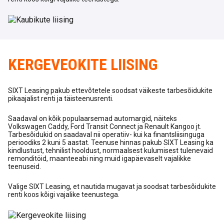
KERGEVEOKITE LIISING
SIXT Leasing pakub ettevõtetele soodsat väikeste tarbesõidukite
pikaajalist renti ja täisteenusrenti.
Saadaval on kõik populaarsemad automargid, näiteks
Volkswagen Caddy, Ford Transit Connect ja Renault Kangoo jt.
Tarbesõidukid on saadaval nii operatiiv- kui ka finantsliisinguga
perioodiks 2 kuni 5 aastat. Teenuse hinnas pakub SIXT Leasing ka
kindlustust, tehnilist hooldust, normaalsest kulumisest tulenevaid
remonditöid, maanteeabi ning muid igapäevaselt vajalikke
teenuseid.
Valige SIXT Leasing, et nautida mugavat ja soodsat tarbesõidukite
renti koos kõigi vajalike teenustega.