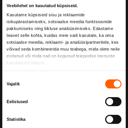
Veebilehel on kasutatud küpsiseid.
Kasutame küpsiseid sisu ja reklaamide
Meist
isikupärastamiseks, sotsiaalse meedia funktsioonide
Ettevõtte juhtkond
pakkumiseks ning liikluse analüüsimiseks. Edastame
teavet selle kohta, kuidas meie saiti kasutate, ka oma
SIXT Leasingust
sotsiaalse meedia, reklaami- ja analüüsipartneritele, kes
võivad seda kombineerida muu teabega, mida olete neile
Jätkusuutlikkuse poliitika
esitanud või mida nad on kogunud teiepoolse teenuste
kasutamise käigus.
Teenused
Nõusoleku
Vajalik
valik
Sõiduautod
Kommertssõidukid
Eelistused
Liisingu tüübid
Autopargi haldus
Statistika
Püsitellimus