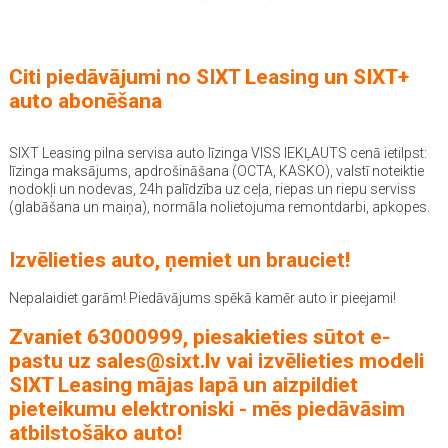
Citi piedāvājumi no SIXT Leasing un SIXT+
auto abonēšana
SIXT Leasing pilna servisa auto līzinga VISS IEKĻAUTS cenā ietilpst:
līzinga maksājums, apdrošināšana (OCTA, KASKO), valstī noteiktie
nodokļi un nodevas, 24h palīdzība uz ceļa, riepas un riepu serviss
(glabāšana un maiņa), normāla nolietojuma remontdarbi, apkopes.
Izvēlieties auto, ņemiet un brauciet!
Nepalaidiet garām! Piedāvājums spēkā kamēr auto ir pieejami!
Zvaniet 63000999, piesakieties sūtot e-
pastu uz
sales@sixt.lv
vai izvēlieties modeli
SIXT Leasing mājas lapā un aizpildiet
pieteikumu elektroniski - mēs piedāvāsim
atbilstošāko auto!