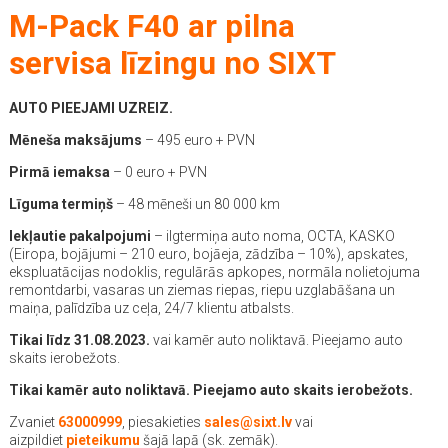
M-Pack F40 ar pilna
servisa
līzingu no SIXT
AUTO PIEEJAMI UZREIZ.
Mēneša maksājums
– 495 euro + PVN
Pirmā iemaksa
– 0 euro + PVN
Līguma termiņš
– 48 mēneši un 80 000 km
Iekļautie pakalpojumi
– ilgtermiņa auto noma, OCTA, KASKO
(Eiropa, bojājumi – 210 euro, bojāeja, zādzība – 10%), apskates,
ekspluatācijas nodoklis, regulārās apkopes, normāla nolietojuma
remontdarbi, vasaras un ziemas riepas, riepu uzglabāšana un
maiņa, palīdzība uz ceļa, 24/7 klientu atbalsts.
Tikai līdz 31.08.2023.
vai kamēr auto noliktavā. Pieejamo auto
skaits ierobežots.
Tikai kamēr auto noliktavā. Pieejamo auto skaits ierobežots.
Zvaniet
63000999
, piesakieties
sales@sixt.lv
vai
aizpildiet
pieteikumu
šajā lapā (sk. zemāk).