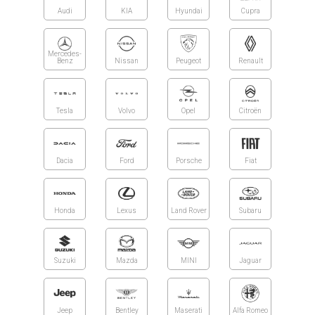
Audi
KIA
Hyundai
Cupra
Mercedes-
Benz
Nissan
Peugeot
Renault
Tesla
Volvo
Opel
Citroën
Dacia
Ford
Porsche
Fiat
Honda
Lexus
Land Rover
Subaru
Suzuki
Mazda
MINI
Jaguar
Jeep
Bentley
Maserati
Alfa Romeo