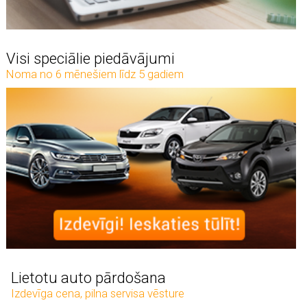
Visi speciālie piedāvājumi
Noma no 6 mēnešiem līdz 5 gadiem
Lietotu auto pārdošana
Izdevīga cena, pilna servisa vēsture