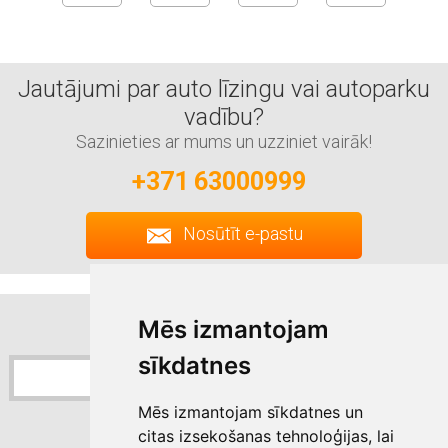
Jautājumi par auto līzingu vai autoparku
vadību?
Sazinieties ar mums un uzziniet vairāk!
+371 63000999
Nosūtīt e-pastu
Pierakstīties jaunumiem
Mēs izmantojam
Sixt jaunumu saņemšana
sīkdatnes
Mēs izmantojam sīkdatnes un
Pierakstīties
citas izsekošanas tehnoloģijas, lai