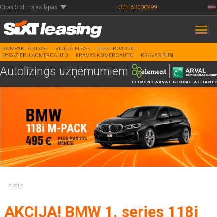
Citas Sixt mājas lapas
+371 63000999
KOMPAKTĀ KLASE
VIDĒJĀ KLASE
ELEKTROAUTO
PASAŽIERU KOMERCAUTO
KRAVAS KOMERCAUTO
KRAVAS BUSI
Autolīzings uzņēmumiem
Akcija
AKCIJA! BMW 1. series 118i