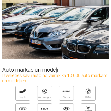
Auto markas un modeļi
Izvēlieties savu auto no vairāk kā 10 000 auto markām
un modeļiem
Toyota
Volkswagen
Škoda
BMW