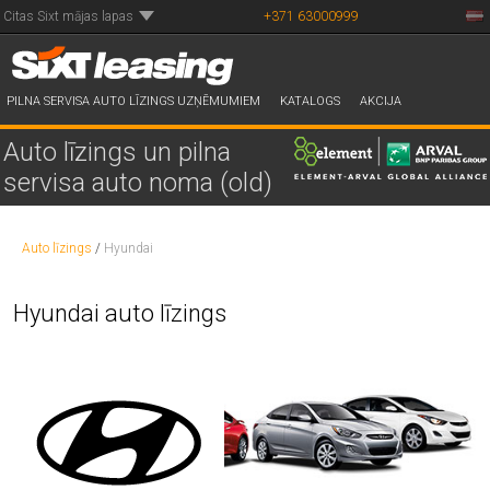
Citas Sixt mājas lapas
+371 63000999
PILNA SERVISA AUTO LĪZINGS UZŅĒMUMIEM
KATALOGS
AKCIJA
Auto līzings un pilna
servisa auto noma (old)
Auto līzings
/
Hyundai
Hyundai auto līzings