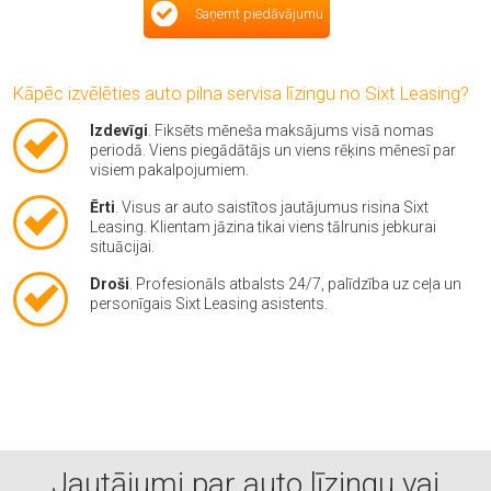
Saņemt piedāvājumu
Kāpēc izvēlēties auto pilna servisa līzingu no Sixt Leasing?
Izdevīgi
. Fiksēts mēneša maksājums visā nomas
periodā. Viens piegādātājs un viens rēķins mēnesī par
visiem pakalpojumiem.
Ērti
. Visus ar auto saistītos jautājumus risina Sixt
Leasing. Klientam jāzina tikai viens tālrunis jebkurai
situācijai.
Droši
. Profesionāls atbalsts 24/7, palīdzība uz ceļa un
personīgais Sixt Leasing asistents.
Jautājumi par auto līzingu vai