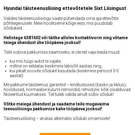
Hyundai täisteenusliising ettevõtetele Sixt Liisingust
Valides täisteenusliisingu saate pühendada oma aja ettevõtte
põhitegevusele. Meie hoolitseme kõige eest, mis puudutab
sõidukeid.
Helistage 6381602 või täitke allolev kontaktivorm ning võtame
teiega ühendust ühe tööpäeva jooksul!
Teile sobiva pakkumise saamiseks, ei ole teil vaja teada muud:
kui mis tüüpi autot te vajate,
milline on eeldatav keskmine läbisõit aastas ning,
kui pikalt soovite sõidukit kasutada (keskmine periood 3-5
aastat).
Me pakkume täisteenus garantiid – kindlustused (kasko ja liiklus),
hooldused, normaalse kulumi remondid, rehvid jne. kõik sisalduvad
fikseeritud kuumakses. Teil tuleb valida ainult sobiv sõiduk!
Võtke meiega ühendust ja saadame teile mugavaima
teenusliisingu pakkumise kahe tööpäeva jooksul!
Täisteenusliising – arukas alternatiiv sõiduki omamisele!