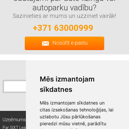
autoparku vadību?
Sazinieties ar mums un uzziniet vairāk!
+371 63000999
Nosūtīt e-pastu
Pierakstīties jaunumiem
Sixt jaunumu saņemšana
Mēs izmantojam
sīkdatnes
Pierakstīties
Mēs izmantojam sīkdatnes un
citas izsekošanas tehnoloģijas, lai
uzlabotu Jūsu pārlūkošanas
Uzņēmums
Kam ir piemērots līzings?
pieredzi mūsu vietnē, parādītu
Par SIXT Leasing
Mazie un vidējie uzņēmumi (MVU)