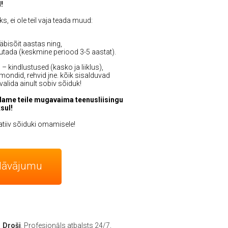
!
, ei ole teil vaja teada muud:
äbisõit aastas ning,
asutada (keskmine periood 3-5 aastat).
 kindlustused (kasko ja liiklus),
ondid, rehvid jne. kõik sisalduvad
valida ainult sobiv sõiduk!
dame teile mugavaima teenusliisingu
sul!
atiiv sõiduki omamisele!
dāvājumu
Droši
. Profesionāls atbalsts 24/7,