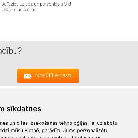
palīdzība uz ceļa un personīgais Sixt
Leasing asistents.
adību?
Nosūtīt e-pastu
Pierakstīties
m sīkdatnes
ojumi
es un citas izsekošanas tehnoloģijas, lai uzlabotu
edzi mūsu vietnē, parādītu Jums personalizētu
a
lāmas, analizētu mūsu vietnes datplūsmu un