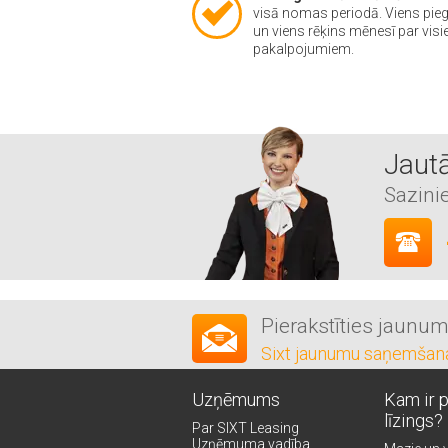
visā nomas periodā. Viens pie
un viens rēķins mēnesī par vis
pakalpojumiem.
Jautā
Sazini
Pierakstīties jaunu
Sixt jaunumu saņemšan
Uzņēmums
Kam ir 
līzings?
Par SIXT Leasing
Uzņēmuma vadība