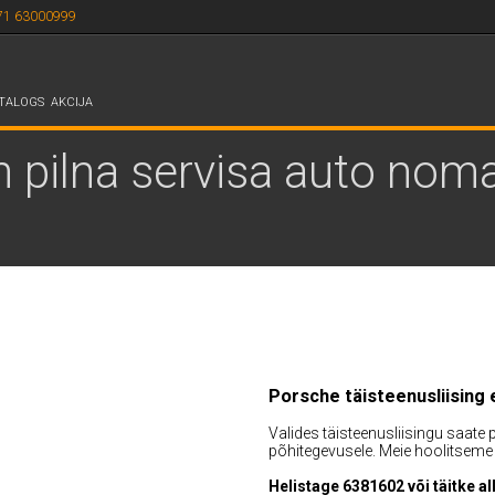
71 63000999
TALOGS
AKCIJA
n pilna servisa auto nom
Porsche täisteenusliising 
Valides täisteenusliisingu saate
põhitegevusele. Meie hoolitseme
Helistage 6381602 või täitke a