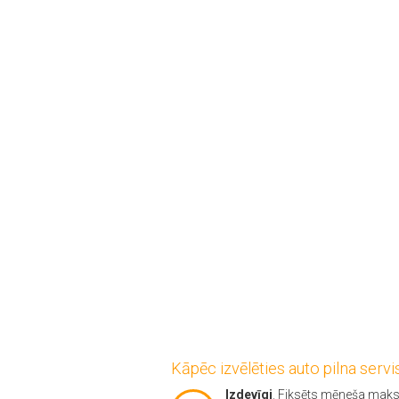
Kāpēc izvēlēties auto pilna servi
Izdevīgi
. Fiksēts mēneša mak