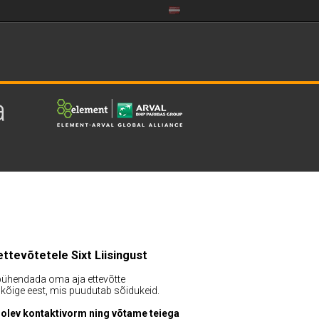
a
ettevõtetele Sixt Liisingust
 pühendada oma aja ettevõtte
 kõige eest, mis puudutab sõidukeid.
llolev kontaktivorm ning võtame teiega