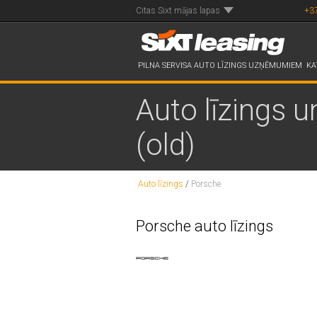
Citas Sixt mājas lapas
+3
PILNA SERVISA AUTO LĪZINGS UZŅĒMUMIEM
KA
Auto līzings u
(old)
Auto līzings
/
Porsche
Porsche auto līzings