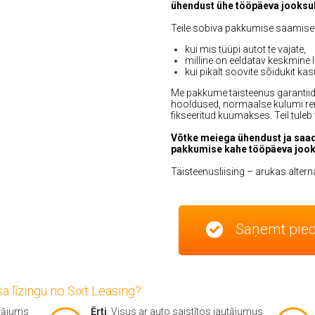
ühendust ühe tööpäeva jooksul
Teile sobiva pakkumise saamiseks
kui mis tüüpi autot te vajate,
milline on eeldatav keskmine l
kui pikalt soovite sõidukit k
Me pakkume täisteenus garantiid –
hooldused, normaalse kulumi rem
fikseeritud kuumakses. Teil tuleb 
Võtke meiega ühendust ja saa
pakkumise kahe tööpäeva jook
Täisteenusliising – arukas altern
Saņemt pie
sa līzingu no Sixt Leasing?
sājums
Ērti
. Visus ar auto saistītos jautājumus