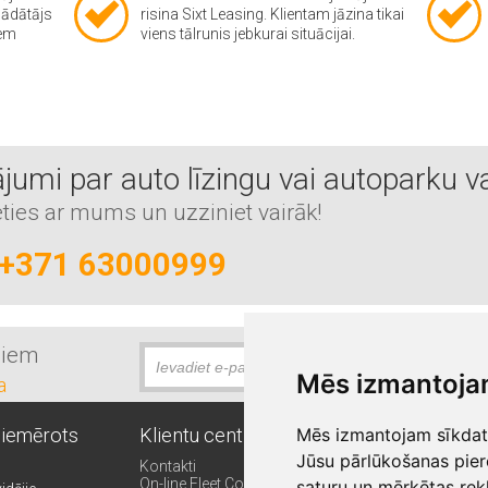
gādātājs
risina Sixt Leasing. Klientam jāzina tikai
iem
viens tālrunis jebkurai situācijai.
jumi par auto līzingu vai autoparku v
eties ar mums un uzziniet vairāk!
+371 63000999
miem
Mēs izmantoja
a
piemērots
Klientu centrs
Citi SIXT pakalp
Mēs izmantojam sīkdatn
Jūsu pārlūkošanas pier
Kontakti
Auto abonēšana
On-line Fleet Control
Īstermiņa auto nom
saturu un mērķētas rek