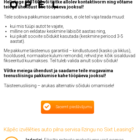
Helistage 6381602 või täitke allolev kontaktivorm ning võtame
teiega ühendust ühe tööpäeva jooksul!
Teile sobiva pakkumise saamiseks, ei ole teil vaja teada muud:
kui mis tüüpi autot te vajate,
milline on eeldatav keskmine läbisõit aastas ning,
kui pikalt soovite sõidukit kasutada (keskmine periood 3-5
aastat).
Me pakkume täisteenus garantiid – kindlustused (kasko ja liiklus),
hooldused, normaalse kulumi remondid, rehvid jne. kõik sisalduvad
fikseeritud kuumakses. Teil tuleb valida ainult sobiv sõiduk!
Võtke meiega ühendust ja saadame teile mugavaima
teenusliisingu pakkumise kahe tööpäeva jooksul!
Täisteenusliising – arukas alternatiiv sõiduki omamisele!
Saņemt piedāvājumu
Kāpēc izvēlēties auto pilna servisa līzingu no Sixt Leasing?
Izdevīgi
. Fiksēts mēneša maksājums visā nomas