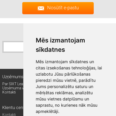
Nosūtīt e-pastu
Pierakstīties jaunumiem
Sixt jaunumu saņemšana
Mēs izmantojam
sīkdatnes
Pierakstīties
Mēs izmantojam sīkdatnes un
citas izsekošanas tehnoloģijas, lai
uzlabotu Jūsu pārlūkošanas
Uzņēmums
Kam ir piemērots līzings?
pieredzi mūsu vietnē, parādītu
Par SIXT Leasing
Mazie un vidējie uzņēmumi (MVU)
Jums personalizētu saturu un
Uzņēmuma vadība
Lielie autoparki
mērķētas reklāmas, analizētu
Kontakti
Starptautiskie klienti
Valsts pārvalde
mūsu vietnes datplūsmu un
saprastu, no kurienes nāk mūsu
Klientu centrs
Citi SIXT pakalpojumi
apmeklētāji.
Kontakti
Auto abonēšana