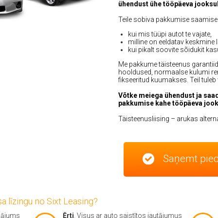
ühendust ühe tööpäeva jooksul
Teile sobiva pakkumise saamiseks
kui mis tüüpi autot te vajate,
milline on eeldatav keskmine l
kui pikalt soovite sõidukit k
Me pakkume täisteenus garantiid –
hooldused, normaalse kulumi rem
fikseeritud kuumakses. Teil tuleb 
Võtke meiega ühendust ja saa
pakkumise kahe tööpäeva jook
Täisteenusliising – arukas altern
Saņemt pie
sa līzingu no Sixt Leasing?
sājums
Ērti
. Visus ar auto saistītos jautājumus