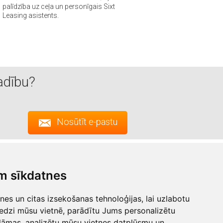
palīdzība uz ceļa un personīgais Sixt
Leasing asistents.
adību?
Nosūtīt e-pastu
Pierakstīties
m sīkdatnes
ojumi
es un citas izsekošanas tehnoloģijas, lai uzlabotu
edzi mūsu vietnē, parādītu Jums personalizētu
a
lāmas, analizētu mūsu vietnes datplūsmu un