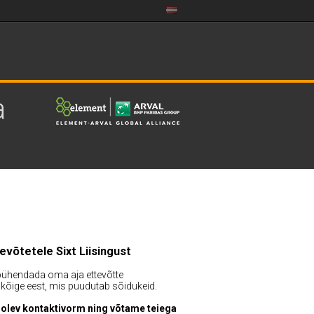
a
evõtetele Sixt Liisingust
 pühendada oma aja ettevõtte
 kõige eest, mis puudutab sõidukeid.
llolev kontaktivorm ning võtame teiega