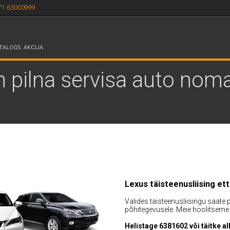
71 63000999
TALOGS
AKCIJA
n pilna servisa auto nom
Lexus täisteenusliising ett
Valides täisteenusliisingu saate
põhitegevusele. Meie hoolitseme
Helistage 6381602 või täitke a