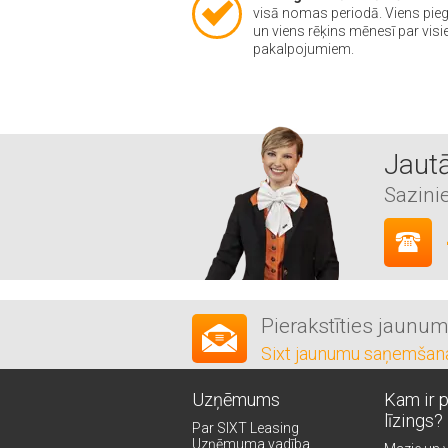
visā nomas periodā. Viens pie
un viens rēķins mēnesī par vis
pakalpojumiem.
Jautā
Sazini
Pierakstīties jaunu
Sixt jaunumu saņemšan
Uzņēmums
Kam ir 
līzings?
Par SIXT Leasing
Uzņēmuma vadība