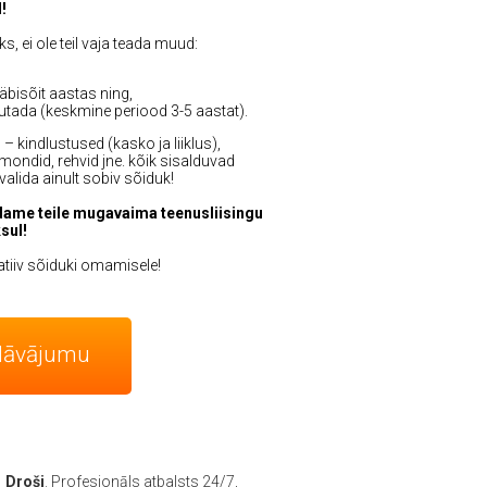
!
, ei ole teil vaja teada muud:
äbisõit aastas ning,
asutada (keskmine periood 3-5 aastat).
 kindlustused (kasko ja liiklus),
ondid, rehvid jne. kõik sisalduvad
valida ainult sobiv sõiduk!
dame teile mugavaima teenusliisingu
sul!
atiiv sõiduki omamisele!
dāvājumu
Droši
. Profesionāls atbalsts 24/7,