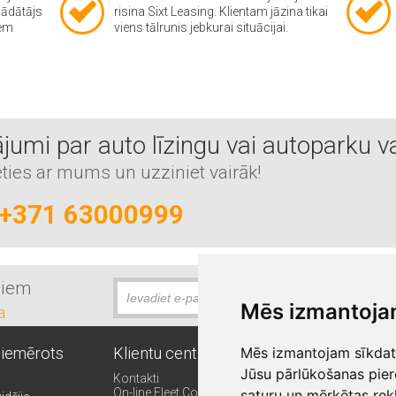
gādātājs
risina Sixt Leasing. Klientam jāzina tikai
iem
viens tālrunis jebkurai situācijai.
jumi par auto līzingu vai autoparku v
eties ar mums un uzziniet vairāk!
+371 63000999
miem
Mēs izmantoja
a
piemērots
Klientu centrs
Citi SIXT pakalp
Mēs izmantojam sīkdatn
Jūsu pārlūkošanas pier
Kontakti
Auto abonēšana
On-line Fleet Control
Īstermiņa auto nom
saturu un mērķētas rek