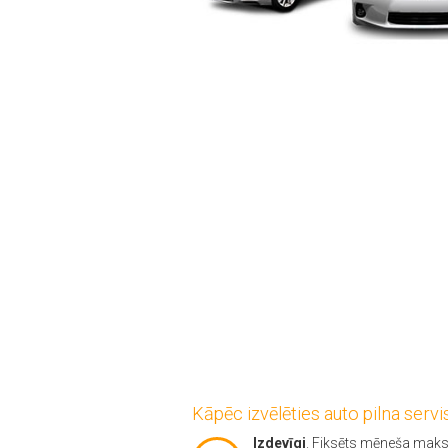
Kāpēc izvēlēties auto pilna servi
Izdevīgi
. Fiksēts mēneša mak