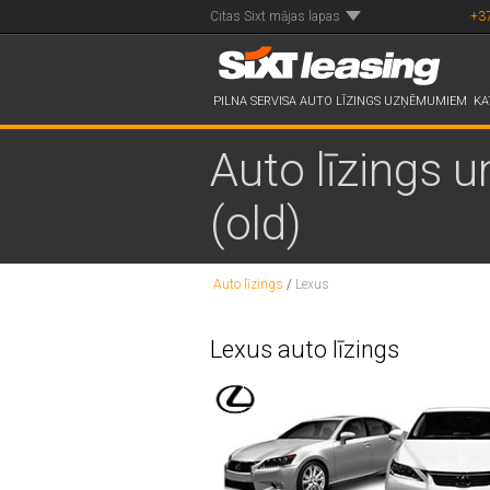
Citas Sixt mājas lapas
+3
PILNA SERVISA AUTO LĪZINGS UZŅĒMUMIEM
KA
Auto līzings u
(old)
Auto līzings
/
Lexus
Lexus auto līzings