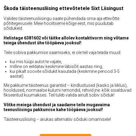
Škoda täisteenusliising ettevõtetele Sixt Liisingust
Valides täisteenusliisingu saate pühendada oma aja ettevõtte
põhitegevusele. Meie hoolitseme kõige eest, mis puudutab
sõidukeid.
Helistage 6381602 või täitke allolev kontaktivorm ning võtame
teiega ühendust ühe tööpäeva jooksul!
Teile sobiva pakkumise saamiseks, ei ole teil vaja teada muud:
kui mis tüüpi autot te vajate,
milline on eeldatav keskmine läbisõit aastas ning,
kui pikalt soovite sõidukit kasutada (keskmine periood 3-5
aastat).
Me pakkume täisteenus garantiid – kindlustused (kasko ja liiklus),
hooldused, normaalse kulumi remondid, rehvid jne. kõik sisalduvad
fikseeritud kuumakses. Teil tuleb valida ainult sobiv sõiduk!
Võtke meiega ühendust ja saadame teile mugavaima
teenusliisingu pakkumise kahe tööpäeva jooksul!
Täisteenusliising – arukas alternatiiv sõiduki omamisele!