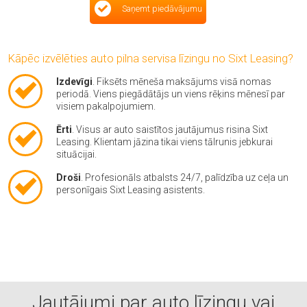
Saņemt piedāvājumu
Kāpēc izvēlēties auto pilna servisa līzingu no Sixt Leasing?
Izdevīgi
. Fiksēts mēneša maksājums visā nomas
periodā. Viens piegādātājs un viens rēķins mēnesī par
visiem pakalpojumiem.
Ērti
. Visus ar auto saistītos jautājumus risina Sixt
Leasing. Klientam jāzina tikai viens tālrunis jebkurai
situācijai.
Droši
. Profesionāls atbalsts 24/7, palīdzība uz ceļa un
personīgais Sixt Leasing asistents.
Jautājumi par auto līzingu vai