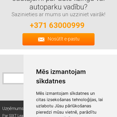
autoparku vadību?
Sazinieties ar mums un uzziniet vairāk!
+371 63000999
Nosūtīt e-pastu
Pierakstīties jaunumiem
Sixt jaunumu saņemšana
Mēs izmantojam
sīkdatnes
Pierakstīties
Mēs izmantojam sīkdatnes un
citas izsekošanas tehnoloģijas, lai
uzlabotu Jūsu pārlūkošanas
Uzņēmums
Kam ir piemērots līzings?
pieredzi mūsu vietnē, parādītu
Par SIXT Leasing
Mazie un vidējie uzņēmumi (MVU)