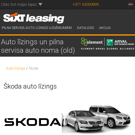
Citas Sixt mājas lapas
+371 63000999
PILNA SERVISA AUTO LĪZINGS UZŅĒMUMIEM
KATALOGS
AKCIJA
Auto līzings un pilna
servisa auto noma (old)
Auto līzings
/
Škoda
Škoda auto līzings