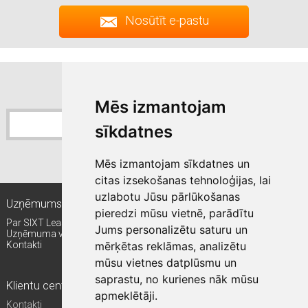
Nosūtīt e-pastu
Pierakstīties jaunumiem
Sixt jaunumu saņemšana
Mēs izmantojam
sīkdatnes
Pierakstīties
Mēs izmantojam sīkdatnes un
citas izsekošanas tehnoloģijas, lai
uzlabotu Jūsu pārlūkošanas
Uzņēmums
Kam ir piemērots līzings?
pieredzi mūsu vietnē, parādītu
Par SIXT Leasing
Mazie un vidējie uzņēmumi (MVU)
Jums personalizētu saturu un
Uzņēmuma vadība
Lielie autoparki
mērķētas reklāmas, analizētu
Kontakti
Starptautiskie klienti
Valsts pārvalde
mūsu vietnes datplūsmu un
saprastu, no kurienes nāk mūsu
Klientu centrs
Citi SIXT pakalpojumi
apmeklētāji.
Kontakti
Auto abonēšana