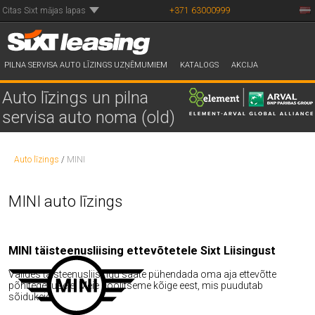
Citas Sixt mājas lapas
+371 63000999
PILNA SERVISA AUTO LĪZINGS UZŅĒMUMIEM
KATALOGS
AKCIJA
Auto līzings un pilna
servisa auto noma (old)
Auto līzings
/
MINI
MINI auto līzings
MINI täisteenusliising ettevõtetele Sixt Liisingust
Valides täisteenusliisingu saate pühendada oma aja ettevõtte
põhitegevusele. Meie hoolitseme kõige eest, mis puudutab
sõidukeid.