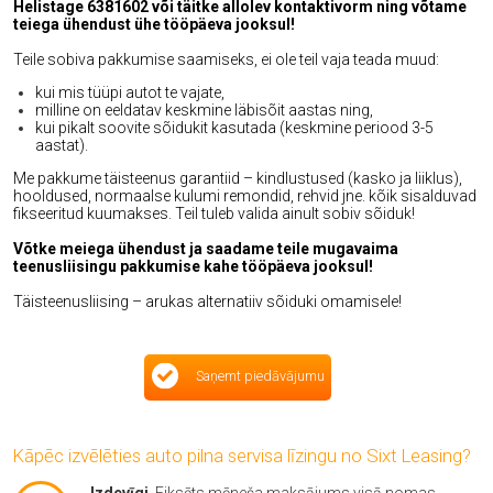
Helistage 6381602 või täitke allolev kontaktivorm ning võtame
teiega ühendust ühe tööpäeva jooksul!
Teile sobiva pakkumise saamiseks, ei ole teil vaja teada muud:
kui mis tüüpi autot te vajate,
milline on eeldatav keskmine läbisõit aastas ning,
kui pikalt soovite sõidukit kasutada (keskmine periood 3-5
aastat).
Me pakkume täisteenus garantiid – kindlustused (kasko ja liiklus),
hooldused, normaalse kulumi remondid, rehvid jne. kõik sisalduvad
fikseeritud kuumakses. Teil tuleb valida ainult sobiv sõiduk!
Võtke meiega ühendust ja saadame teile mugavaima
teenusliisingu pakkumise kahe tööpäeva jooksul!
Täisteenusliising – arukas alternatiiv sõiduki omamisele!
Saņemt piedāvājumu
Kāpēc izvēlēties auto pilna servisa līzingu no Sixt Leasing?
Izdevīgi
. Fiksēts mēneša maksājums visā nomas