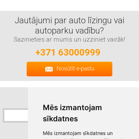
Jautājumi par auto līzingu vai
autoparku vadību?
Sazinieties ar mums un uzziniet vairāk!
+371 63000999
Nosūtīt e-pastu
Pierakstīties jaunumiem
Sixt jaunumu saņemšana
Mēs izmantojam
sīkdatnes
Pierakstīties
Mēs izmantojam sīkdatnes un