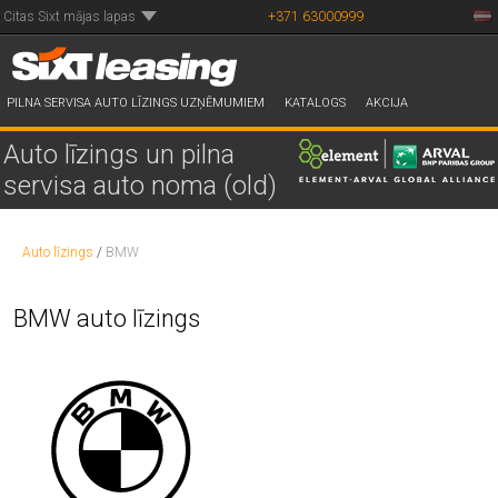
Citas Sixt mājas lapas
+371 63000999
PILNA SERVISA AUTO LĪZINGS UZŅĒMUMIEM
KATALOGS
AKCIJA
Auto līzings un pilna
servisa auto noma (old)
Auto līzings
/
BMW
BMW auto līzings