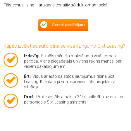
Täisteenusliising – arukas alternatiiv sõiduki omamisele!
Saņemt piedāvājumu
Kāpēc izvēlēties auto pilna servisa līzingu no Sixt Leasing?
Izdevīgi
. Fiksēts mēneša maksājums visā nomas
periodā. Viens piegādātājs un viens rēķins mēnesī par
visiem pakalpojumiem.
Ērti
. Visus ar auto saistītos jautājumus risina Sixt
Leasing. Klientam jāzina tikai viens tālrunis jebkurai
situācijai.
Droši
. Profesionāls atbalsts 24/7, palīdzība uz ceļa un
personīgais Sixt Leasing asistents.