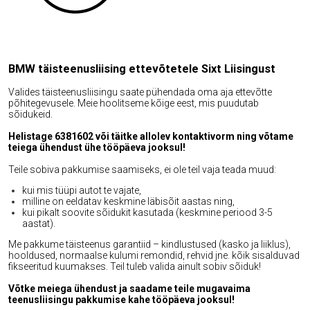
BMW täisteenusliising ettevõtetele Sixt Liisingust
Valides täisteenusliisingu saate pühendada oma aja ettevõtte
põhitegevusele. Meie hoolitseme kõige eest, mis puudutab
sõidukeid.
Helistage 6381602 või täitke allolev kontaktivorm ning võtame
teiega ühendust ühe tööpäeva jooksul!
Teile sobiva pakkumise saamiseks, ei ole teil vaja teada muud:
kui mis tüüpi autot te vajate,
milline on eeldatav keskmine läbisõit aastas ning,
kui pikalt soovite sõidukit kasutada (keskmine periood 3-5
aastat).
Me pakkume täisteenus garantiid – kindlustused (kasko ja liiklus),
hooldused, normaalse kulumi remondid, rehvid jne. kõik sisalduvad
fikseeritud kuumakses. Teil tuleb valida ainult sobiv sõiduk!
Võtke meiega ühendust ja saadame teile mugavaima
teenusliisingu pakkumise kahe tööpäeva jooksul!