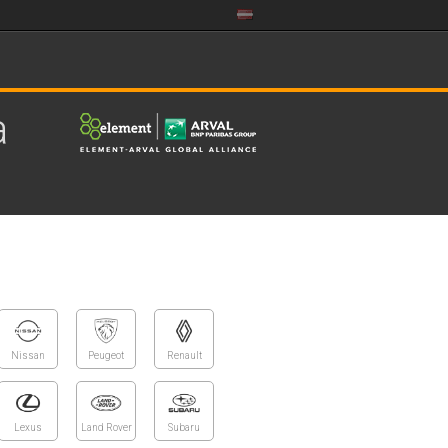
a
Nissan
Peugeot
Renault
Lexus
Land Rover
Subaru