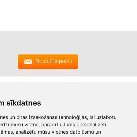
Nosūtīt e-pastu
Pierakstīties
m sīkdatnes
umi
es un citas izsekošanas tehnoloģijas, lai uzlabotu
edzi mūsu vietnē, parādītu Jums personalizētu
lāmas, analizētu mūsu vietnes datplūsmu un