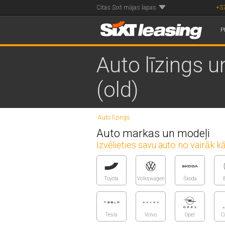
Citas Sixt mājas lapas
+3
P
Auto līzings u
(old)
Auto līzings
Auto markas un modeļi
Izvēlieties savu auto no vairāk
Toyota
Volkswagen
Škoda
Tesla
Volvo
Opel
C