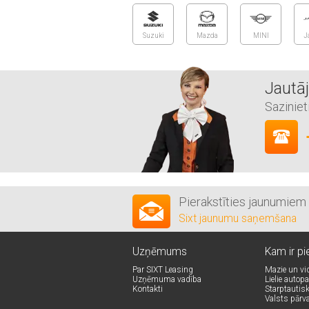
Suzuki
Mazda
MINI
J
Jautāj
Saziniet
Pierakstīties jaunumiem
Sixt jaunumu saņemšana
Uzņēmums
Kam ir pi
Par SIXT Leasing
Mazie un v
Uzņēmuma vadība
Lielie autopa
Kontakti
Starptautiski
Valsts pārv