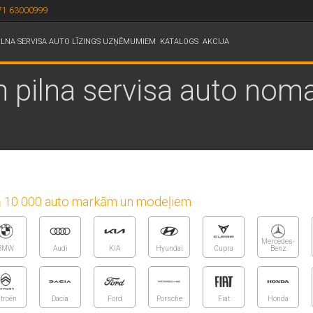
71 63000999
ILNA SERVISA AUTO LĪZINGS UZŅĒMUMIEM
KATALOGS
AKCIJA
n pilna servisa auto nom
 kā 10 000 auto markām un modeļiem
Mercedes-
BMW
Audi
KIA
Hyundai
Cupra
Benz
itroën
Dacia
Ford
Porsche
Fiat
Honda