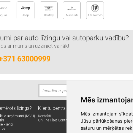
aguar
Jeep
Bentley
Maserati
Alfa Romeo
umi par auto līzingu vai autoparku vadību?
ies ar mums un uzziniet vairāk!
+371 63000999
Mēs izmantoja
emērots līzings?
Klientu centrs
Citi SIXT pakalpoj
Mēs izmantojam sīkdatn
idējie uzņēmumi (MVU)
Kontakti
Auto abonēšana
Jūsu pārlūkošanas pier
rki
On-line Fleet Control
Īstermiņa auto noma
e klienti
Mikroautobusu noma
saturu un mērķētas rek
alde
Kravas busu noma
Limuzīnu serviss